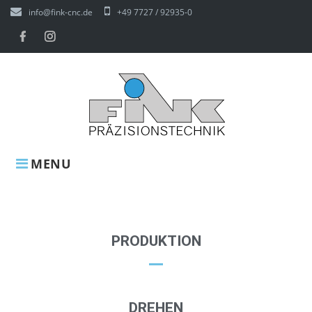
info@fink-cnc.de
+49 7727 / 92935-0
MENU
PRODUKTION
DREHEN